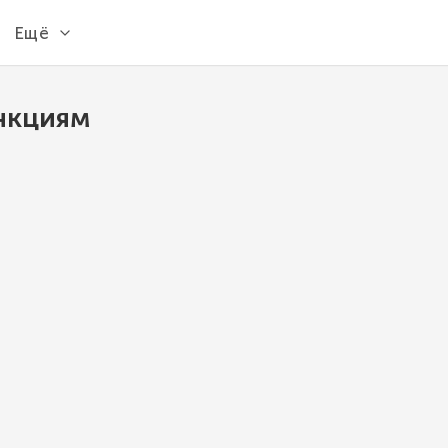
Ещё
нкциям
MIN
Возвращает минимальное значение из наб
MySQL 8.1
MIN
(
expr
)
expr
Выражение, по которому ищется минималь