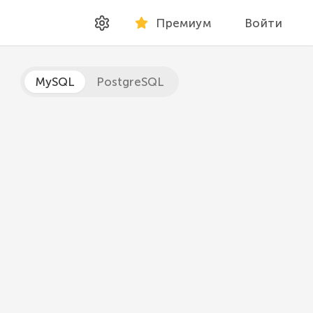
Премиум
Войти
MySQL
PostgreSQL
ора значений.
ное значение