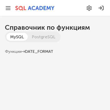
Справочник по функциям
MySQL
PostgreSQL
Функции
DATE_FORMAT
DATE_FORMAT
Форматирует дату и время в соответствии со
строкой format
MySQL 8.1
DATE_FORMAT
(
datetime
,
 format
)