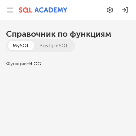
Справочник по функциям
MySQL
PostgreSQL
Функции
LOG
LOG
Возвращает логарифм числа
MySQL 8.1
LOG
(
base
,
 num
)
base