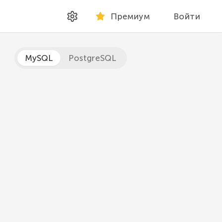
Премиум
Войти
MySQL
PostgreSQL
 пробелы с левого и правого