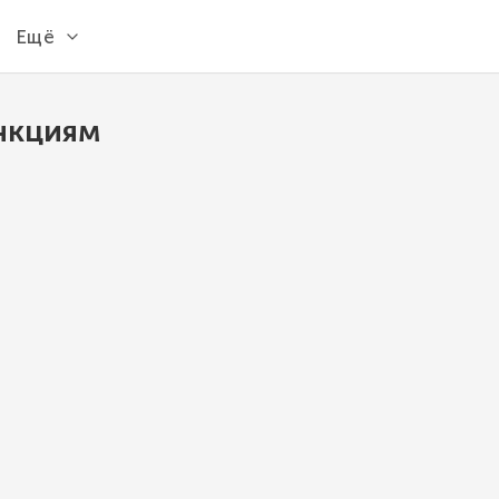
Ещё
нкциям
TRIM
Возвращает строку, у которой удалены все
края
MySQL 8.1
TRIM
(
str
)
Примеры