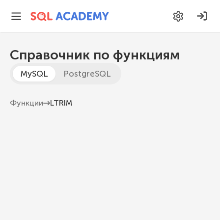
Справочник по функциям
MySQL
PostgreSQL
Функции
LTRIM
LTRIM
Возвращает строку, у которой удалены все
пробелы с левого края
MySQL 8.1
LTRIM
(
str
)