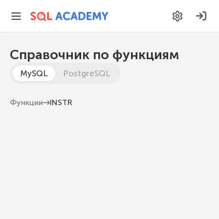
Справочник по функциям
MySQL
PostgreSQL
Функции
INSTR
INSTR
Возвращает позицию первого вхождения
подстроки в строку
MySQL 8.1
INSTR
(
str
,
 substr
)