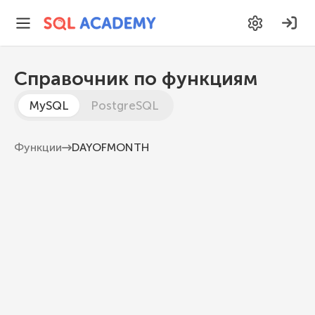
Справочник по функциям
MySQL
PostgreSQL
Функции
DAYOFMONTH
DAYOFMONTH
Возвращает номер дня месяца (1-31) для
указанной даты.
MySQL 8.1
DAYOFMONTH
(
date
)