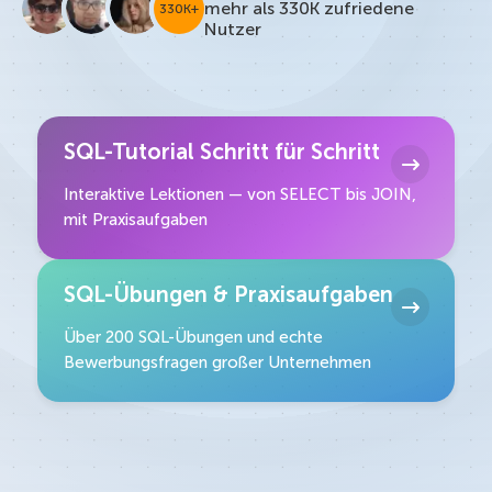
mehr als 330K zufriedene
330K+
Nutzer
SQL-Tutorial Schritt für Schritt
Interaktive Lektionen — von SELECT bis JOIN,
mit Praxisaufgaben
SQL-Übungen & Praxisaufgaben
Über 200 SQL-Übungen und echte
Bewerbungsfragen großer Unternehmen