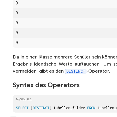
9
9
9
9
9
9
Da in einer Klasse mehrere Schüler sein können
9
Ergebnis identische Werte auftauchen. Um s
vermeiden, gibt es den
-Operator.
DISTINCT
9
9
Syntax des Operators
9
MySQL 8.1
9
SELECT
[
DISTINCT
]
 tabellen_felder 
FROM
 tabellen_
9