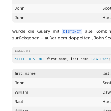
John
Sco
5
John
Har
5
5
würde die Query mit
alle Kombin
DISTINCT
5
zurückgeben – außer dem doppelten „John Sco
5
MySQL 8.1
5
SELECT
DISTINCT
 first_name
,
 last_name 
FROM
User
;
5
first_name
las
4
John
Sco
4
William
Daw
4
Raul
Har
4