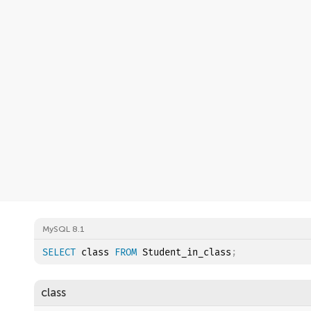
MySQL 8.1
SELECT
 class 
FROM
 Student_in_class
;
class