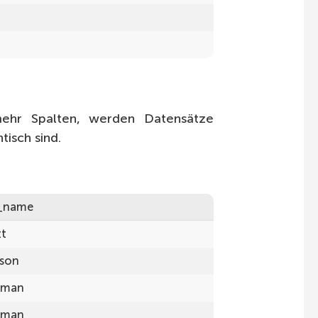
hr Spalten, werden Datensätze
tisch sind.
t_name
tt
son
tman
tman