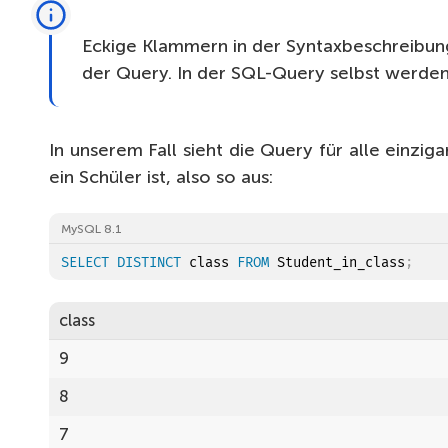
9
Eckige Klammern in der Syntaxbeschreibung
8
der Query. In der SQL-Query selbst werden 
8
8
In unserem Fall sieht die Query für alle einzig
8
ein Schüler ist, also so aus:
8
MySQL 8.1
8
SELECT
DISTINCT
 class 
FROM
 Student_in_class
;
8
class
8
9
8
8
8
7
8