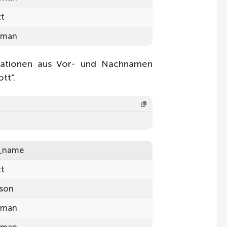
tt
tman
ationen aus Vor- und Nachnamen
tt".
t_name
tt
son
tman