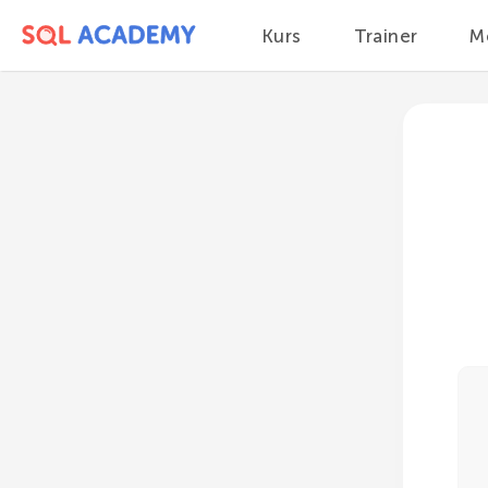
Kurs
Trainer
M
Kurs
Modul 2
Grundsyntax einer SQL-Query
Literale
Funktionen anwenden
Duplikate entfernen,
DISTINCT
Bedingungsoperator WHERE