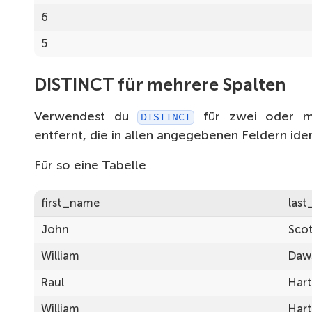
6
6
5
6
4
6
DISTINCT für mehrere Spalten
3
6
Verwendest du
für zwei oder me
DISTINCT
2
6
entfernt, die in allen angegebenen Feldern iden
1
6
Für so eine Tabelle
6
first_name
las
6
John
Sco
6
William
Daw
6
Raul
Har
6
William
Har
5