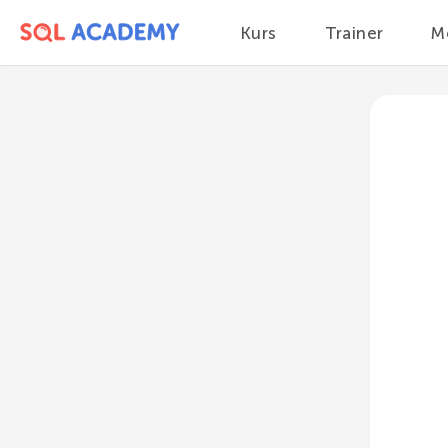
Kurs
Trainer
M
Kurs
Modul 1
Datenbanken und DBMS
Datenbanktypen
Relationale Datenbanken
Key-Value-Datenbanken
Dokumentenorientierte
Datenbanken