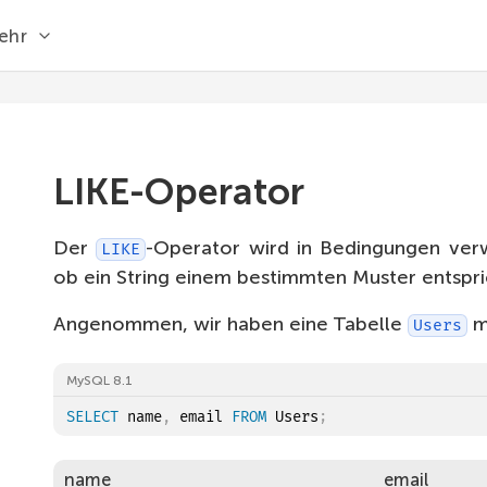
ehr
LIKE-Operator
Der
-Operator wird in Bedingungen ver
LIKE
ob ein String einem bestimmten Muster entspri
Angenommen, wir haben eine Tabelle
m
Users
MySQL 8.1
SELECT
 name
,
 email 
FROM
 Users
;
name
email