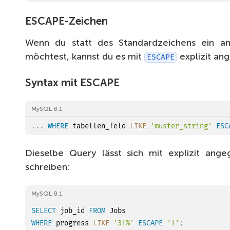
ESCAPE-Zeichen
Wenn du statt des Standardzeichens ein a
möchtest, kannst du es mit
explizit an
ESCAPE
Syntax mit ESCAPE
MySQL 8.1
.
.
.
WHERE
 tabellen_feld 
LIKE
'muster_string'
ESC
Dieselbe Query lässt sich mit explizit an
schreiben:
MySQL 8.1
SELECT
 job_id 
FROM
WHERE
 progress 
LIKE
'3!%'
ESCAPE
'!'
;