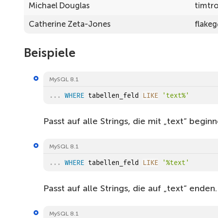
Michael Douglas
timtr
Catherine Zeta-Jones
flake
Beispiele
MySQL 8.1
.
.
.
WHERE
 tabellen_feld 
LIKE
'text%'
Passt auf alle Strings, die mit „text“ beginn
MySQL 8.1
.
.
.
WHERE
 tabellen_feld 
LIKE
'%text'
Passt auf alle Strings, die auf „text“ enden.
MySQL 8.1