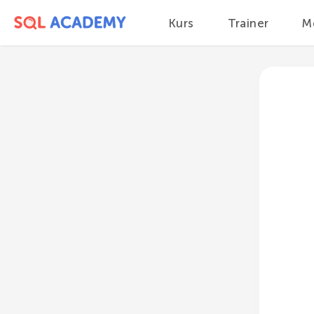
Kurs
Trainer
M
Kurs
Modul 2
Grundsyntax einer SQL-Query
Literale
Funktionen anwenden
Duplikate entfernen,
DISTINCT
Bedingungsoperator WHERE