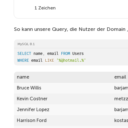
1 Zeichen
So kann unsere Query, die Nutzer der Domain „
MySQL 8.1
SELECT
 name
,
 email 
FROM
WHERE
 email 
LIKE
'%@hotmail.%'
name
email
Bruce Willis
barja
Kevin Costner
metzz
Jennifer Lopez
barja
Harrison Ford
kosta