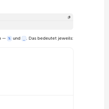
en —
und
. Das bedeutet jeweils:
%
_