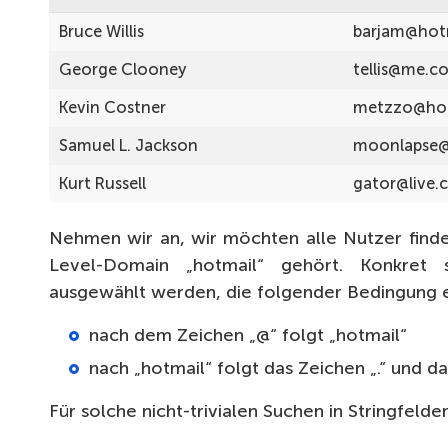
Bruce Willis
barjam@hot
George Clooney
tellis@me.c
Kevin Costner
metzzo@ho
Samuel L. Jackson
moonlapse@
Kurt Russell
gator@live
Nehmen wir an, wir möchten alle Nutzer find
Level-Domain „hotmail“ gehört. Konkret 
ausgewählt werden, die folgender Bedingung 
nach dem Zeichen „@“ folgt „hotmail“
nach „hotmail“ folgt das Zeichen „.“ und 
Für solche nicht-trivialen Suchen in Stringfeld