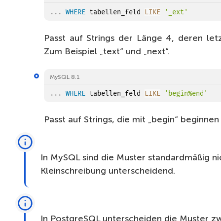
.
.
.
WHERE
 tabellen_feld 
LIKE
'_ext'
Passt auf Strings der Länge 4, deren let
Zum Beispiel „text“ und „next“.
MySQL 8.1
.
.
.
WHERE
 tabellen_feld 
LIKE
'begin%end'
Passt auf Strings, die mit „begin“ beginne
In MySQL sind die Muster standardmäßig n
Kleinschreibung unterscheidend.
In PostgreSQL unterscheiden die Muster z