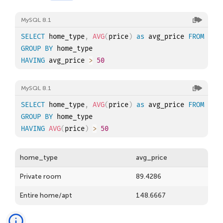
MySQL 8.1
SELECT
 home_type
,
AVG
(
price
)
as
 avg_price 
FROM
GROUP
BY
HAVING
 avg_price 
>
50
MySQL 8.1
SELECT
 home_type
,
AVG
(
price
)
as
 avg_price 
FROM
GROUP
BY
HAVING
AVG
(
price
)
>
50
home_type
avg_price
Private room
89.4286
Entire home/apt
148.6667