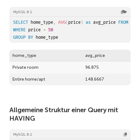
MySQL 8.1
SELECT
 home_type
,
AVG
(
price
)
as
 avg_price 
FROM
WHERE
 price 
>
50
GROUP
BY
home_type
avg_price
Private room
96.875
Entire home/apt
148.6667
Allgemeine Struktur einer Query mit
HAVING
MySQL 8.1