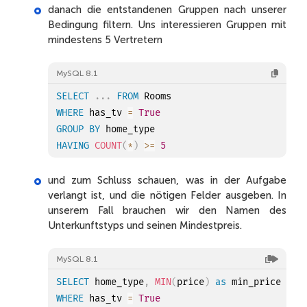
danach die entstandenen Gruppen nach unserer
Bedingung filtern. Uns interessieren Gruppen mit
mindestens 5 Vertretern
MySQL 8.1
SELECT
.
.
.
FROM
WHERE
 has_tv 
=
True
GROUP
BY
HAVING
COUNT
(
*
)
>=
5
und zum Schluss schauen, was in der Aufgabe
verlangt ist, und die nötigen Felder ausgeben. In
unserem Fall brauchen wir den Namen des
Unterkunftstyps und seinen Mindestpreis.
MySQL 8.1
SELECT
 home_type
,
MIN
(
price
)
as
 min_price 
FRO
WHERE
 has_tv 
=
True