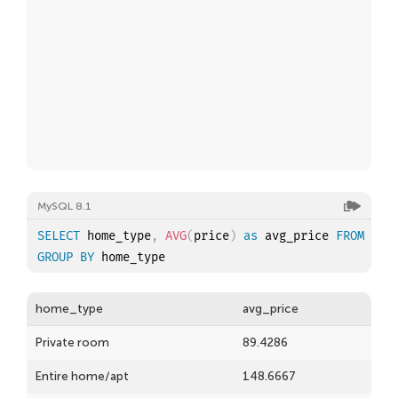
MySQL 8.1
SELECT
 home_type
,
AVG
(
price
)
as
 avg_price 
FROM
GROUP
BY
home_type
avg_price
Private room
89.4286
Entire home/apt
148.6667