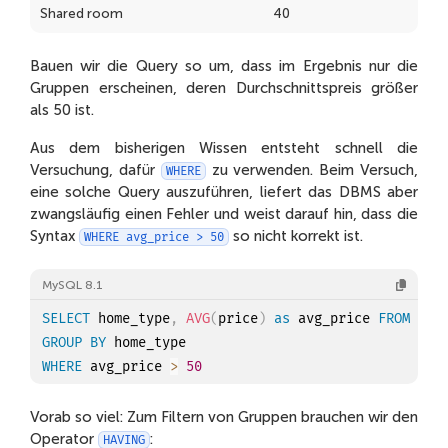
Shared room
40
Bauen wir die Query so um, dass im Ergebnis nur die
Gruppen erscheinen, deren Durchschnittspreis größer
als 50 ist.
Aus dem bisherigen Wissen entsteht schnell die
Versuchung, dafür
zu verwenden. Beim Versuch,
WHERE
eine solche Query auszuführen, liefert das DBMS aber
zwangsläufig einen Fehler und weist darauf hin, dass die
Syntax
so nicht korrekt ist.
WHERE avg_price > 50
MySQL 8.1
SELECT
 home_type
,
AVG
(
price
)
as
 avg_price 
FROM
GROUP
BY
WHERE
 avg_price 
>
50
Vorab so viel: Zum Filtern von Gruppen brauchen wir den
Operator
:
HAVING