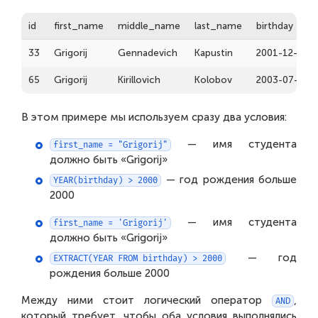
id
first_name
middle_name
last_name
birthday
33
Grigorij
Gennadevich
Kapustin
2001-12-13T0
65
Grigorij
Kirillovich
Kolobov
2003-07-17T
В этом примере мы используем сразу два условия:
— имя студента
first_name = "Grigorij"
должно быть «Grigorij»
— год рождения больше
YEAR(birthday) > 2000
2000
— имя студента
first_name = 'Grigorij'
должно быть «Grigorij»
— год
EXTRACT(YEAR FROM birthday) > 2000
рождения больше 2000
Между ними стоит логический оператор
,
AND
который требует, чтобы оба условия выполнялись