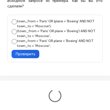
исходном запросе из примера. Как бы вы это
сделали?
town_from = 'Paris' OR (plane = 'Boeing' AND NOT
town_to = 'Moscow');
(town_from = 'Paris' OR plane = 'Boeing') AND NOT
town_to = 'Moscow';
town_from = 'Paris' OR plane = 'Boeing' AND NOT
town_to = 'Moscow';
Проверить