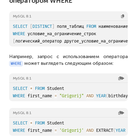
оператором WHERE
MySQL 8.1
SELECT
[
DISTINCT
]
 поля_таблиц 
FROM
WHERE
[
логический_оператор другое_условие_на_ограничение
Например, запрос с использованием оператора
может выглядеть следующим образом:
WHERE
MySQL 8.1
SELECT
*
FROM
WHERE
 first_name 
=
"Grigorij"
AND
YEAR
(
birthday
)
>
MySQL 8.1
SELECT
*
FROM
WHERE
 first_name 
=
'Grigorij'
AND
 EXTRACT
(
YEAR
FRO