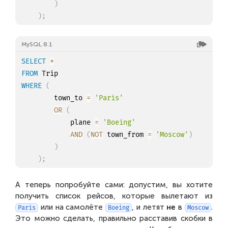
)
)
;
MySQL 8.1
SELECT
*
FROM
WHERE
(
		town_to 
=
'Paris'
OR
(
			plane 
=
'Boeing'
AND
(
NOT
 town_from 
=
'Moscow'
)
)
)
;
А теперь попробуйте сами: допустим, вы хотите
получить список рейсов, которые вылетают из
или на самолёте
, и летят
не
в
.
Paris
Boeing
Moscow
Это можно сделать, правильно расставив скобки в