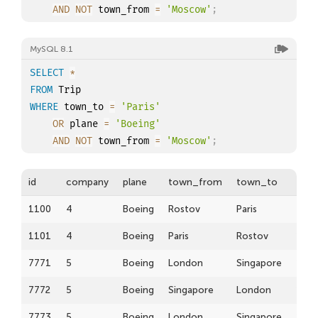
AND
NOT
 town_from 
=
'Moscow'
;
MySQL 8.1
SELECT
*
FROM
WHERE
 town_to 
=
'Paris'
OR
 plane 
=
'Boeing'
AND
NOT
 town_from 
=
'Moscow'
;
id
company
plane
town_from
town_to
time
1100
4
Boeing
Rostov
Paris
1900
1101
4
Boeing
Paris
Rostov
1900
7771
5
Boeing
London
Singapore
1900
7772
5
Boeing
Singapore
London
1900
7773
5
Boeing
London
Singapore
1900