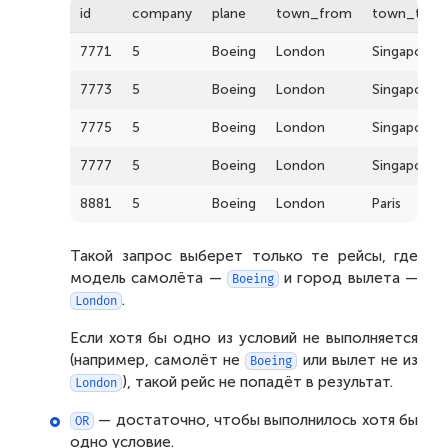
id
company
plane
town_from
town_to
7771
5
Boeing
London
Singapore
7773
5
Boeing
London
Singapore
7775
5
Boeing
London
Singapore
7777
5
Boeing
London
Singapore
8881
5
Boeing
London
Paris
Такой запрос выберет только те рейсы, где
модель самолёта —
и город вылета —
Boeing
.
London
Если хотя бы одно из условий не выполняется
(например, самолёт не
или вылет не из
Boeing
), такой рейс не попадёт в результат.
London
— достаточно, чтобы выполнилось хотя бы
OR
одно условие.