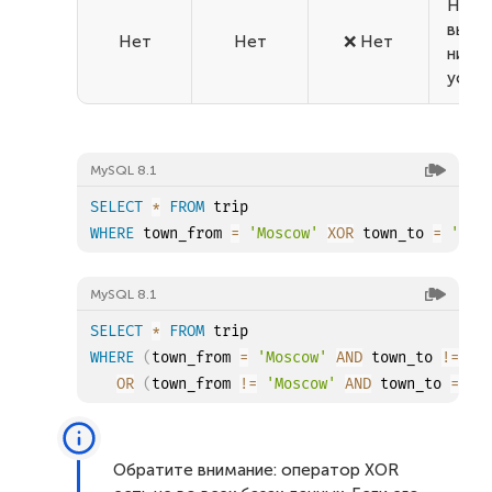
Не
выпо
Нет
Нет
❌ Нет
ни
усло
MySQL 8.1
SELECT
*
FROM
WHERE
 town_from 
=
'Moscow'
XOR
 town_to 
=
'Par
MySQL 8.1
SELECT
*
FROM
WHERE
(
town_from 
=
'Moscow'
AND
 town_to 
!=
'P
OR
(
town_from 
!=
'Moscow'
AND
 town_to 
=
'P
Обратите внимание: оператор XOR