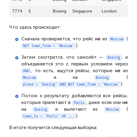
7774
5
Boeing
Singapore
London
1900
7775
5
Boeing
London
Singapore
1900
Что здесь происходит:
7776
5
Boeing
Singapore
London
1900
Сначала проверяется, что рейс
не
из
(
Moscow
).
7777
NOT town_from = 'Moscow'
5
Boeing
London
Singapore
1900
Затем смотрится, что самолёт —
, и
7778
5
Boeing
Singapore
London
Boeing
1900
объединяется это с первым условием через
8881
5
Boeing
London
Paris
1900
, то есть, ищутся рейсы, которые
не
из
AND
и на
(
Moscow
Boeing
8882
5
Boeing
Paris
London
1900
)
plane = 'Boeing' AND NOT town_from = 'Moscow'
Потом к результату добавляются все рейсы,
которые прилетают в
, даже если они
не
Paris
на
и вылетают из
(
Boeing
Moscow
).
town_to = 'Paris' OR ...
В итоге получится следующая выборка: