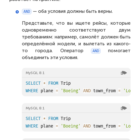
— оба условия должны быть верны.
AND
Представьте, что вы ищете рейсы, которые
одновременно соответствуют двум
требованиям: например, самолёт должен быть
определённой модели, и вылетать из какого-
то города. Оператор
помогает
AND
объединить эти условия.
MySQL 8.1
SELECT
*
FROM
WHERE
 plane 
=
'Boeing'
AND
 town_from 
=
'Londo
MySQL 8.1
SELECT
*
FROM
WHERE
 plane 
=
'Boeing'
AND
 town_from 
=
'Londo