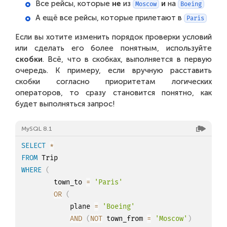
Все рейсы, которые
не
из
и
на
Moscow
Boeing
А ещё все рейсы, которые прилетают в
Paris
Если вы хотите изменить порядок проверки условий
или сделать его более понятным, используйте
скобки
. Всё, что в скобках, выполняется в первую
очередь. К примеру, если вручную расставить
скобки согласно приоритетам логических
операторов, то сразу становится понятно, как
будет выполняться запрос!
MySQL 8.1
SELECT
*
FROM
WHERE
(
		town_to 
=
'Paris'
OR
(
			plane 
=
'Boeing'
AND
(
NOT
 town_from 
=
'Moscow'
)