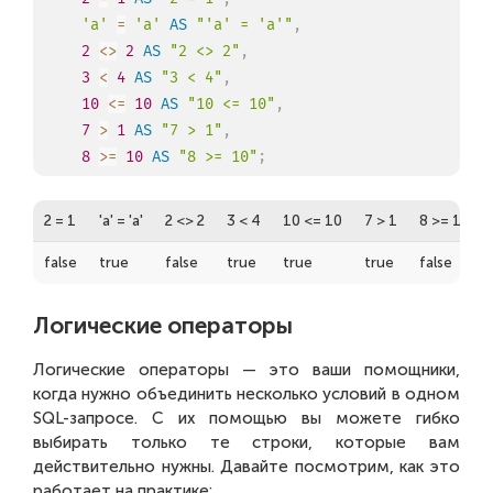
'a'
=
'a'
AS
"'a' = 'a'"
,
2
<>
2
AS
"2 <> 2"
,
3
<
4
AS
"3 < 4"
,
10
<=
10
AS
"10 <= 10"
,
7
>
1
AS
"7 > 1"
,
8
>=
10
AS
"8 >= 10"
;
2 = 1
'a' = 'a'
2 <> 2
3 < 4
10 <= 10
7 > 1
8 >= 10
false
true
false
true
true
true
false
Логические операторы
Логические операторы — это ваши помощники,
когда нужно объединить несколько условий в одном
SQL-запросе. С их помощью вы можете гибко
выбирать только те строки, которые вам
действительно нужны. Давайте посмотрим, как это
работает на практике: