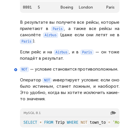
8881
5
Boeing
London
Paris
В результате вы получите все рейсы, которые
прилетают в
, а также все рейсы на
Paris
самолёте
(даже если они летят не в
Airbus
).
Paris
Если рейс и на
, и в
— он тоже
Airbus
Paris
попадёт в результат.
— условие становится противоположным.
NOT
Оператор
инвертирует условие: если оно
NOT
было истинным, станет ложным, и наоборот.
Это удобно, когда вы хотите исключить какие-
то значения.
MySQL 8.1
SELECT
*
FROM
 Trip 
WHERE
NOT
 town_to 
=
'Mosco