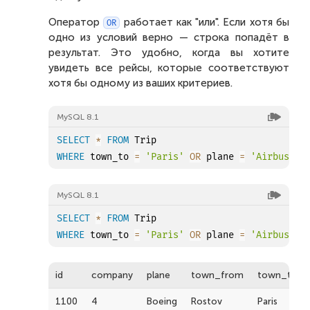
Оператор
работает как "или". Если хотя бы
OR
одно из условий верно — строка попадёт в
результат. Это удобно, когда вы хотите
увидеть все рейсы, которые соответствуют
хотя бы одному из ваших критериев.
MySQL 8.1
SELECT
*
FROM
WHERE
 town_to 
=
'Paris'
OR
 plane 
=
'Airbus'
;
MySQL 8.1
SELECT
*
FROM
WHERE
 town_to 
=
'Paris'
OR
 plane 
=
'Airbus'
;
id
company
plane
town_from
town_to
1100
4
Boeing
Rostov
Paris