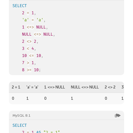
SELECT
2
=
1
,
'a'
=
'a'
,
1
<=>
NULL
,
NULL
<=>
NULL
,
2
<>
2
,
3
<
4
,
10
<=
10
,
7
>
1
,
8
>=
10
;
2 = 1
'a' = 'a'
1 <=> NULL
NULL <=> NULL
2 <> 2
3 < 4
0
1
0
1
0
1
MySQL 8.1
SELECT
2
=
1
AS
"2 = 1"
,