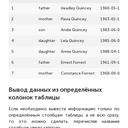
1
father
Headley Quincey
1960-05-13T00
2
mother
Flavia Quincey
1963-02-16T00
3
son
Andie Quincey
1983-06-05T00
4
daughter
Lela Quincey
1985-06-07T00
5
daughter
Annie Quincey
1988-04-10T00
6
father
Ernest Forrest
1961-09-11T00
7
mother
Constance Forrest
1968-09-06T00
Вывод данных из определённых
колонок таблицы
Если необходимо вывести информацию только по
определённым столбцам таблицы, а не всю сразу,
то это можно сделать, перечисляя названия
столбцов через запятую: