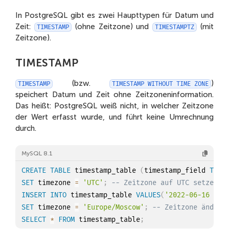
In PostgreSQL gibt es zwei Haupttypen für Datum und
Zeit:
(ohne Zeitzone) und
(mit
TIMESTAMP
TIMESTAMPTZ
Zeitzone).
TIMESTAMP
(bzw.
)
TIMESTAMP
TIMESTAMP WITHOUT TIME ZONE
speichert Datum und Zeit ohne Zeitzoneninformation.
Das heißt: PostgreSQL weiß nicht, in welcher Zeitzone
der Wert erfasst wurde, und führt keine Umrechnung
durch.
MySQL 8.1
CREATE
TABLE
 timestamp_table 
(
timestamp_field 
TIME
SET
 timezone 
=
'UTC'
;
-- Zeitzone auf UTC setzen
INSERT
INTO
 timestamp_table 
VALUES
(
'2022-06-16 16:
SET
 timezone 
=
'Europe/Moscow'
;
-- Zeitzone ändern
SELECT
*
FROM
 timestamp_table
;