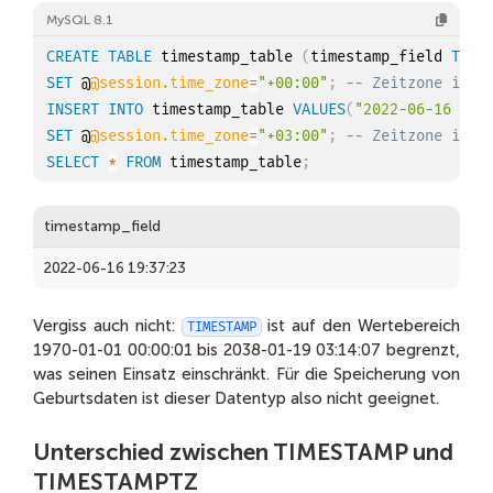
MySQL 8.1
CREATE
TABLE
 timestamp_table 
(
timestamp_field 
TIME
SET
 @
@session.time_zone
=
"+00:00"
;
-- Zeitzone in M
INSERT
INTO
 timestamp_table 
VALUES
(
"2022-06-16 16:
SET
 @
@session.time_zone
=
"+03:00"
;
-- Zeitzone in M
SELECT
*
FROM
 timestamp_table
;
timestamp_field
2022-06-16 19:37:23
Vergiss auch nicht:
ist auf den Wertebereich
TIMESTAMP
1970-01-01 00:00:01 bis 2038-01-19 03:14:07 begrenzt,
was seinen Einsatz einschränkt. Für die Speicherung von
Geburtsdaten ist dieser Datentyp also nicht geeignet.
Unterschied zwischen TIMESTAMP und
TIMESTAMPTZ