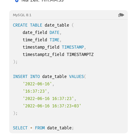
Nur Zeit: 'HH:MM:SS'
MySQL 8.1
CREATE
TABLE
 date_table 
(
    date_field 
DATE
,
    time_field 
TIME
,
    timestamp_field 
TIMESTAMP
,
)
;
INSERT
INTO
 date_table 
VALUES
(
'2022-06-16'
,
'16:37:23'
,
'2022-06-16 16:37:23'
,
'2022-06-16 16:37:23+03'
)
;
SELECT
*
FROM
 date_table
;