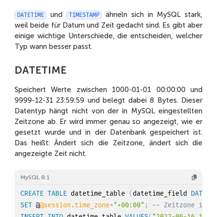
und
ähneln sich in MySQL stark,
DATETIME
TIMESTAMP
weil beide für Datum und Zeit gedacht sind. Es gibt aber
einige wichtige Unterschiede, die entscheiden, welcher
Typ wann besser passt.
DATETIME
Speichert Werte zwischen 1000-01-01 00:00:00 und
9999-12-31 23:59:59 und belegt dabei 8 Bytes. Dieser
Datentyp hängt nicht von der in MySQL eingestellten
Zeitzone ab. Er wird immer genau so angezeigt, wie er
gesetzt wurde und in der Datenbank gespeichert ist.
Das heißt: Ändert sich die Zeitzone, ändert sich die
angezeigte Zeit nicht.
MySQL 8.1
CREATE
TABLE
 datetime_table 
(
datetime_field 
DATETI
SET
 @
@session.time_zone
=
"+00:00"
;
-- Zeitzone in M
INSERT
INTO
 datetime_table 
VALUES
(
"2022-06-16 16:3