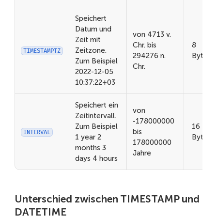
Speichert
Datum und
von 4713 v.
Zeit mit
Chr. bis
8
Zeitzone.
TIMESTAMPTZ
294276 n.
Bytes
Zum Beispiel
Chr.
2022-12-05
10:37:22+03
Speichert ein
von
Zeitintervall.
-178000000
Zum Beispiel
16
bis
INTERVAL
1 year 2
Bytes
178000000
months 3
Jahre
days 4 hours
Unterschied zwischen TIMESTAMP und
DATETIME