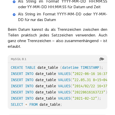
Als String im Format YYYY-MM-DD HH:MM:SS
oder YY-MM-DD HH:MM:SS für Datum und Zeit
Als String im Format YYYY-MM-DD oder YY-MM-
DD für nur das Datum
Beim Datum kannst du als Trennzeichen zwischen den
Teilen praktisch jedes Satzzeichen verwenden. Auch
ganz ohne Trennzeichen – also zusammenhängend – ist
erlaubt.
MySQL 8.1
CREATE
TABLE
 date_table 
(
datetime
TIMESTAMP
)
;
INSERT
INTO
 date_table 
VALUES
(
"2022-06-16 16:37:23
INSERT
INTO
 date_table 
VALUES
(
"22.05.31 8+15+04"
)
;
INSERT
INTO
 date_table 
VALUES
(
"2014/02/22 16*37*22
INSERT
INTO
 date_table 
VALUES
(
"20220616163723"
)
;
INSERT
INTO
 date_table 
VALUES
(
"2021-02-12"
)
;
SELECT
*
FROM
 date_table
;