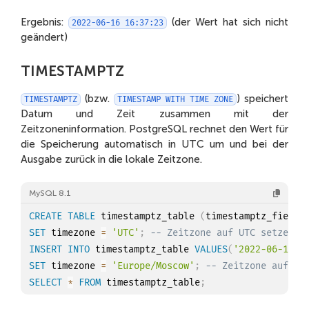
Ergebnis:
(der Wert hat sich nicht
2022-06-16 16:37:23
geändert)
TIMESTAMPTZ
(bzw.
) speichert
TIMESTAMPTZ
TIMESTAMP WITH TIME ZONE
Datum und Zeit zusammen mit der
Zeitzoneninformation. PostgreSQL rechnet den Wert für
die Speicherung automatisch in UTC um und bei der
Ausgabe zurück in die lokale Zeitzone.
MySQL 8.1
CREATE
TABLE
 timestamptz_table 
(
timestamptz_field 
SET
 timezone 
=
'UTC'
;
-- Zeitzone auf UTC setzen
INSERT
INTO
 timestamptz_table 
VALUES
(
'2022-06-16 1
SET
 timezone 
=
'Europe/Moscow'
;
-- Zeitzone auf Mo
SELECT
*
FROM
 timestamptz_table
;