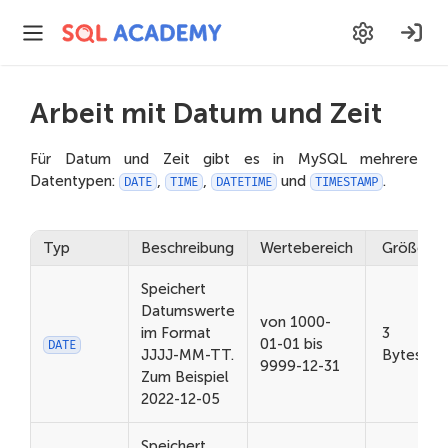
Arbeit mit Datum und Zeit
Für Datum und Zeit gibt es in MySQL mehrere
Datentypen:
,
,
und
.
DATE
TIME
DATETIME
TIMESTAMP
Typ
Beschreibung
Wertebereich
Größe
Speichert
Datumswerte
von 1000-
im Format
3
01-01 bis
DATE
JJJJ-MM-TT.
Bytes
9999-12-31
Zum Beispiel
2022-12-05
Speichert