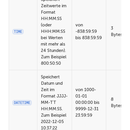
Zeitwerte im
Format
HH:MM:SS
(oder
von
3
HHH:MM:SS
-838:59:59
TIME
Bytes
bei Werten
bis 838:59:59
mit mehr als
24 Stunden).
Zum Beispiel
800:50:50
Speichert
Datum und
Zeit im
von 1000-
Format JJJJ-
01-01
8
MM-TT
00:00:00 bis
DATETIME
Bytes
HH:MM:SS.
9999-12-31
Zum Beispiel
23:59:59
2022-12-05
10:37:22