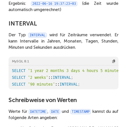
Ergebnis:
(die Zeit wurde
2022-06-16 19:37:23+03
automatisch umgerechnet)
INTERVAL
Der Typ
wird für Zeiträume verwendet. Er
INTERVAL
kann Intervalle in Jahren, Monaten, Tagen, Stunden,
Minuten und Sekunden ausdrücken.
MySQL 8.1
SELECT
'1 year 2 months 3 days 4 hours 5 minutes 6
SELECT
'2 weeks'
::
INTERVAL
;
SELECT
'90 minutes'
::
INTERVAL
;
Schreibweise von Werten
Werte für
,
und
kannst du auf
DATETIME
DATE
TIMESTAMP
folgende Arten angeben: