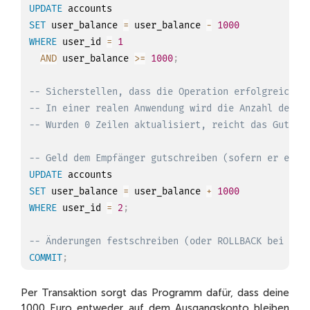
UPDATE
SET
 user_balance 
=
 user_balance 
-
1000
WHERE
 user_id 
=
1
AND
 user_balance 
>=
1000
;
-- Sicherstellen, dass die Operation erfolgreich w
-- In einer realen Anwendung wird die Anzahl der a
-- Wurden 0 Zeilen aktualisiert, reicht das Guthab
-- Geld dem Empfänger gutschreiben (sofern er exis
UPDATE
SET
 user_balance 
=
 user_balance 
+
1000
WHERE
 user_id 
=
2
;
-- Änderungen festschreiben (oder ROLLBACK bei Feh
COMMIT
;
Per Transaktion sorgt das Programm dafür, dass deine
1000 Euro entweder auf dem Ausgangskonto bleiben