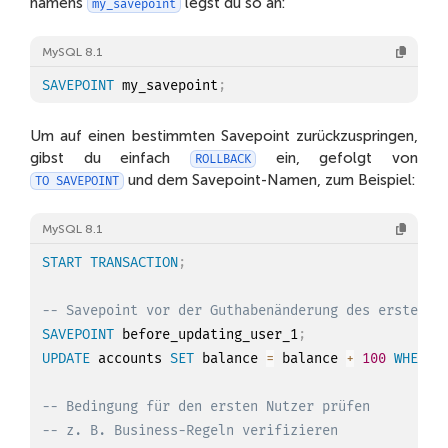
namens
legst du so an:
my_savepoint
MySQL 8.1
SAVEPOINT
 my_savepoint
;
Um auf einen bestimmten Savepoint zurückzuspringen,
gibst du einfach
ein, gefolgt von
ROLLBACK
und dem Savepoint-Namen, zum Beispiel:
TO SAVEPOINT
MySQL 8.1
START
TRANSACTION
;
-- Savepoint vor der Guthabenänderung des ersten N
SAVEPOINT
 before_updating_user_1
;
UPDATE
 accounts 
SET
 balance 
=
 balance 
+
100
WHERE
 
-- Bedingung für den ersten Nutzer prüfen
-- z. B. Business-Regeln verifizieren