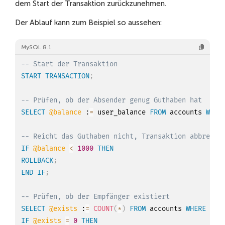
dem Start der Transaktion zurückzunehmen.
Der Ablauf kann zum Beispiel so aussehen:
MySQL 8.1
-- Start der Transaktion
START
TRANSACTION
;
-- Prüfen, ob der Absender genug Guthaben hat
SELECT
@balance
 :
=
 user_balance 
FROM
 accounts 
WHER
-- Reicht das Guthaben nicht, Transaktion abbreche
IF
@balance
<
1000
THEN
ROLLBACK
;
END
IF
;
-- Prüfen, ob der Empfänger existiert
SELECT
@exists
 :
=
COUNT
(
*
)
FROM
 accounts 
WHERE
 use
IF
@exists
=
0
THEN