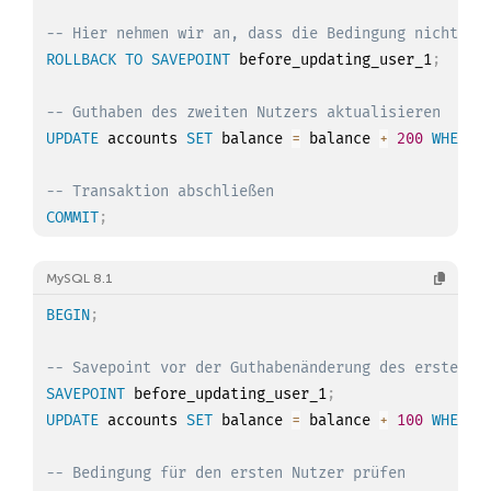
-- Hier nehmen wir an, dass die Bedingung nicht er
ROLLBACK
TO
SAVEPOINT
 before_updating_user_1
;
-- Guthaben des zweiten Nutzers aktualisieren
UPDATE
 accounts 
SET
 balance 
=
 balance 
+
200
WHERE
 
-- Transaktion abschließen
COMMIT
;
MySQL 8.1
BEGIN
;
-- Savepoint vor der Guthabenänderung des ersten N
SAVEPOINT
 before_updating_user_1
;
UPDATE
 accounts 
SET
 balance 
=
 balance 
+
100
WHERE
 
-- Bedingung für den ersten Nutzer prüfen