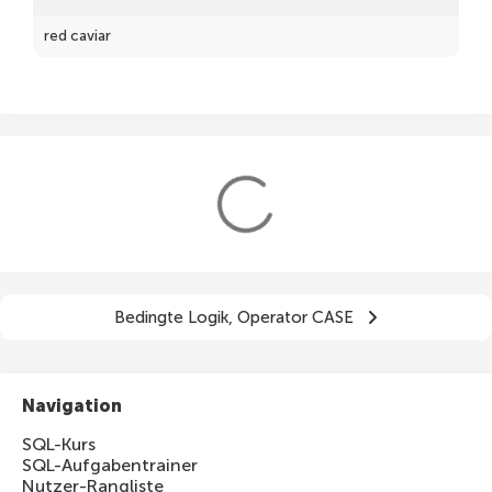
red caviar
cinema
black caviar
cough tablets
potato
pineapples
television
Bedingte Logik, Operator CASE
vacuum cleaner
jacket
Navigation
fur coat
SQL-Kurs
music school fee
SQL-Aufgabentrainer
Nutzer-Rangliste