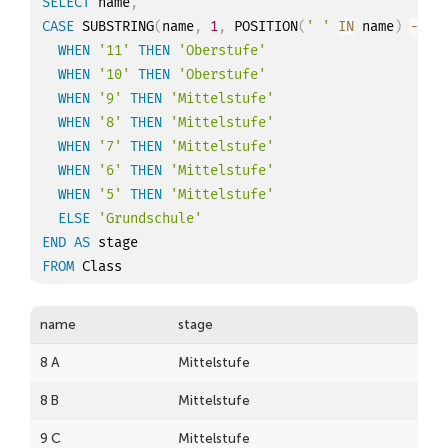
SELECT
 name
,
CASE
 SUBSTRING
(
name
,
1
,
 POSITION
(
' '
IN
 name
)
-
1
)
WHEN
'11'
THEN
'Oberstufe'
WHEN
'10'
THEN
'Oberstufe'
WHEN
'9'
THEN
'Mittelstufe'
WHEN
'8'
THEN
'Mittelstufe'
WHEN
'7'
THEN
'Mittelstufe'
WHEN
'6'
THEN
'Mittelstufe'
WHEN
'5'
THEN
'Mittelstufe'
ELSE
'Grundschule'
END
AS
FROM
name
stage
8 A
Mittelstufe
8 B
Mittelstufe
9 C
Mittelstufe