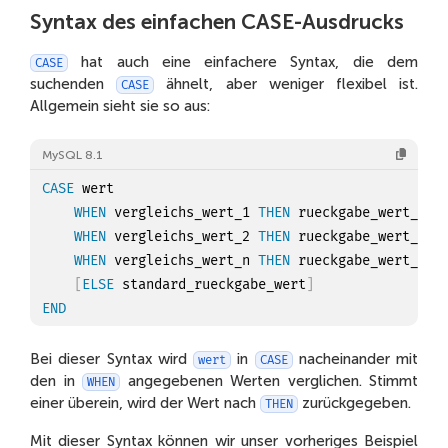
Syntax des einfachen CASE-Ausdrucks
hat auch eine einfachere Syntax, die dem
CASE
suchenden
ähnelt, aber weniger flexibel ist.
CASE
Allgemein sieht sie so aus:
MySQL 8.1
CASE
 wert

WHEN
 vergleichs_wert_1 
THEN
 rueckgabe_wert_1

WHEN
 vergleichs_wert_2 
THEN
 rueckgabe_wert_2

WHEN
 vergleichs_wert_n 
THEN
 rueckgabe_wert_n

[
ELSE
 standard_rueckgabe_wert
]
END
Bei dieser Syntax wird
in
nacheinander mit
wert
CASE
den in
angegebenen Werten verglichen. Stimmt
WHEN
einer überein, wird der Wert nach
zurückgegeben.
THEN
Mit dieser Syntax können wir unser vorheriges Beispiel