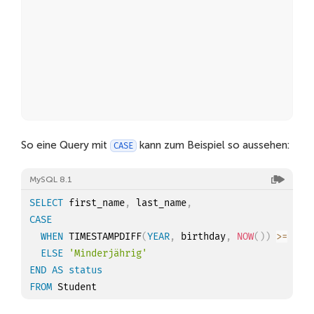
So eine Query mit
kann zum Beispiel so aussehen:
CASE
MySQL 8.1
SELECT
 first_name
,
 last_name
,
CASE
WHEN
 TIMESTAMPDIFF
(
YEAR
,
 birthday
,
NOW
(
)
)
>=
18
ELSE
'Minderjährig'
END
AS
status
FROM