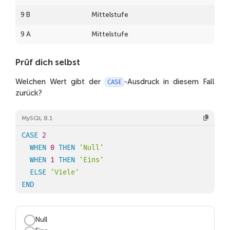
9 B
Mittelstufe
9 A
Mittelstufe
10 B
Oberstufe
Prüf dich selbst
10 A
Oberstufe
Welchen Wert gibt der
-Ausdruck in diesem Fall
CASE
zurück?
11 B
Oberstufe
11 A
Oberstufe
MySQL 8.1
7 A
Mittelstufe
CASE
2
WHEN
0
THEN
'Null'
7 B
Mittelstufe
WHEN
1
THEN
'Eins'
6 A
Mittelstufe
ELSE
'Viele'
END
6 B
Mittelstufe
5 A
Mittelstufe
Null
5 B
Mittelstufe