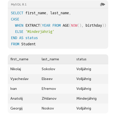
MySQL 8.1
SELECT
 first_name
,
 last_name
,
CASE
WHEN
 EXTRACT
(
YEAR
FROM
 AGE
(
NOW
(
)
,
 birthday
)
)
>=
ELSE
'Minderjährig'
END
AS
status
FROM
first_name
last_name
status
Nikolaj
Sokolov
Volljährig
Vyacheslav
Eliseev
Volljährig
Ivan
Efremov
Volljährig
Anatolij
ZHdanov
Minderjährig
Georgij
Noskov
Volljährig