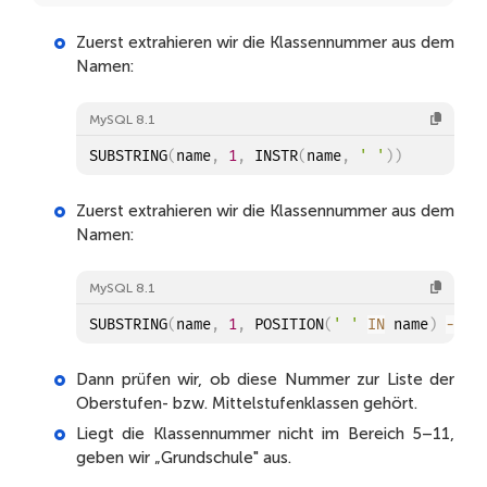
10 B
Oberstufe
Zuerst extrahieren wir die Klassennummer aus dem
Namen:
10 A
Oberstufe
11 B
Oberstufe
MySQL 8.1
11 A
Oberstufe
SUBSTRING
(
name
,
1
,
 INSTR
(
name
,
' '
)
)
7 A
Mittelstufe
Zuerst extrahieren wir die Klassennummer aus dem
7 B
Mittelstufe
Namen:
6 A
Mittelstufe
MySQL 8.1
6 B
Mittelstufe
SUBSTRING
(
name
,
1
,
 POSITION
(
' '
IN
 name
)
-
1
)
5 A
Mittelstufe
Dann prüfen wir, ob diese Nummer zur Liste der
5 B
Mittelstufe
Oberstufen- bzw. Mittelstufenklassen gehört.
Liegt die Klassennummer nicht im Bereich 5–11,
4 A
Grundschule
geben wir „Grundschule" aus.