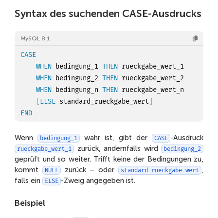
Artyom
Sergeev
Minderjährig
Syntax des suchenden CASE-Ausdrucks
Arina
Evseeva
Volljährig
MySQL 8.1
Angelina
Voroncova
Volljährig
CASE
Ekaterina
Ustinova
Volljährig
WHEN
 bedingung_1 
THEN
 rueckgabe_wert_1

Raisa
WHEN
 bedingung_2 
Lapina
THEN
 rueckgabe_wert_2

Volljährig
WHEN
 bedingung_n 
THEN
 rueckgabe_wert_n

Leonid
Ignatov
Minderjährig
[
ELSE
 standard_rueckgabe_wert
]
END
Snezhana
Seliverstova
Volljährig
Semyon
Biryukov
Volljährig
Wenn
wahr ist, gibt der
-Ausdruck
bedingung_1
CASE
zurück, andernfalls wird
rueckgabe_wert_1
bedingung_2
Georgij
Baranov
Volljährig
geprüft und so weiter. Trifft keine der Bedingungen zu,
kommt
zurück – oder
,
YUliya
NULL
Vishnyakova
standard_rueckgabe_wert
Volljährig
falls ein
-Zweig angegeben ist.
ELSE
Valentina
Bolshakova
Volljährig
Beispiel
Leonid
Kryukov
Volljährig