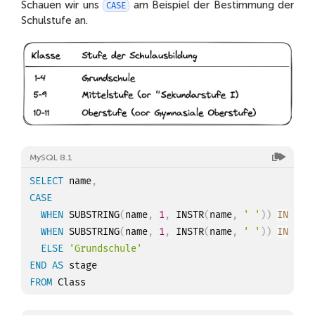
Schauen wir uns
am Beispiel der Bestimmung der
CASE
Vladislav
Cvetkov
Volljährig
Schulstufe an.
Snezhana
Morozova
Volljährig
Lyubov
Borisova
Volljährig
Anfisa
Kalashnikova
Volljährig
Anna
Osipova
Volljährig
MySQL 8.1
SELECT
 name
,
CASE
WHEN
 SUBSTRING
(
name
,
1
,
 INSTR
(
name
,
' '
)
)
IN
(
10
WHEN
 SUBSTRING
(
name
,
1
,
 INSTR
(
name
,
' '
)
)
IN
(
5
,
ELSE
'Grundschule'
END
AS
FROM