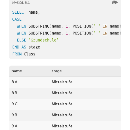
MySQL 8.1
SELECT
 name
,
CASE
WHEN
 SUBSTRING
(
name
,
1
,
 POSITION
(
' '
IN
 name
)
-
WHEN
 SUBSTRING
(
name
,
1
,
 POSITION
(
' '
IN
 name
)
-
ELSE
'Grundschule'
END
AS
FROM
name
stage
8 A
Mittelstufe
8 B
Mittelstufe
9 C
Mittelstufe
9 B
Mittelstufe
9 A
Mittelstufe