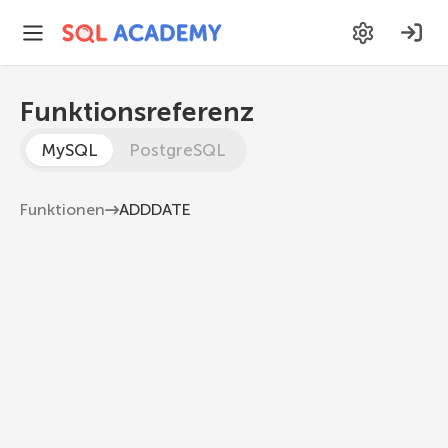
Funktionsreferenz
MySQL
PostgreSQL
Funktionen
ADDDATE
ADDDATE
Gibt das Datum zurück, zu dem das durch den
zweiten Parameter angegebene Zeitintervall
hinzugefügt wurde
MySQL 8.1
ADDDATE
(
datetime
,
INTERVAL
value
 unit
)