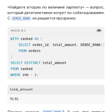
«Найдите вторую по величине зарплату» — вопрос,
который десятилетиями кочует по собеседованиям.
С
он решается прозрачно:
DENSE_RANK
MySQL 8.1
WITH
 ranked 
AS
(
SELECT
 order_id
,
 total_amount
,
 DENSE_RANK
(
)
OV
FROM
)
SELECT
DISTINCT
FROM
WHERE
 rnk 
=
2
;
total_amount
91.81