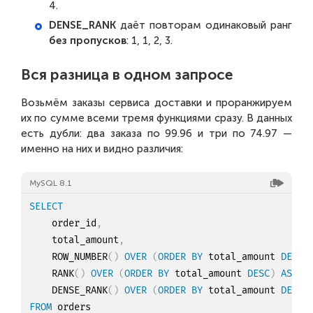
4.
DENSE_RANK
даёт повторам одинаковый ранг
без пропусков
: 1, 1, 2, 3.
Вся разница в одном запросе
Возьмём заказы сервиса доставки и проранжируем
их по сумме всеми тремя функциями сразу. В данных
есть дубли: два заказа по 99.96 и три по 74.97 —
именно на них и видно различия:
MySQL 8.1
SELECT
    order_id
,
    total_amount
,
    ROW_NUMBER
(
)
OVER
(
ORDER
BY
 total_amount 
DESC
)
    RANK
(
)
OVER
(
ORDER
BY
 total_amount 
DESC
)
AS
 rn
    DENSE_RANK
(
)
OVER
(
ORDER
BY
 total_amount 
DESC
)
FROM