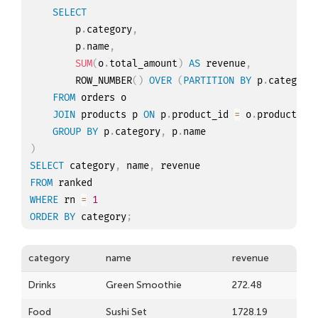
SELECT
        p
.
category
,
        p
.
name
,
SUM
(
o
.
total_amount
)
AS
 revenue
,
        ROW_NUMBER
(
)
OVER
(
PARTITION
BY
 p
.
category
FROM
 orders o

JOIN
 products p 
ON
 p
.
product_id 
=
 o
.
product_id

GROUP
BY
 p
.
category
,
 p
.
)
SELECT
 category
,
 name
,
FROM
WHERE
 rn 
=
1
ORDER
BY
 category
;
category
name
revenue
Drinks
Green Smoothie
272.48
Food
Sushi Set
1728.19