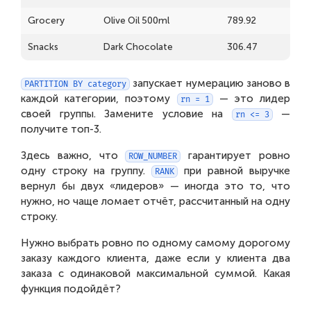
Grocery
Olive Oil 500ml
789.92
Snacks
Dark Chocolate
306.47
запускает нумерацию заново в
PARTITION BY category
каждой категории, поэтому
— это лидер
rn = 1
своей группы. Замените условие на
—
rn <= 3
получите топ-3.
Здесь важно, что
гарантирует ровно
ROW_NUMBER
одну строку на группу.
при равной выручке
RANK
вернул бы двух «лидеров» — иногда это то, что
нужно, но чаще ломает отчёт, рассчитанный на одну
строку.
Нужно выбрать ровно по одному самому дорогому
заказу каждого клиента, даже если у клиента два
заказа с одинаковой максимальной суммой. Какая
функция подойдёт?