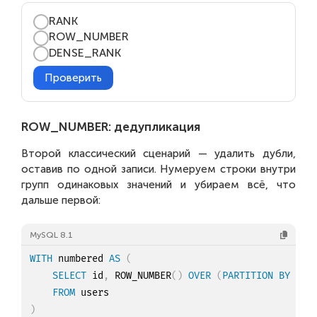
RANK
ROW_NUMBER
DENSE_RANK
Проверить
ROW_NUMBER: дедупликация
Второй классический сценарий — удалить дубли,
оставив по одной записи. Нумеруем строки внутри
групп одинаковых значений и убираем всё, что
дальше первой:
MySQL 8.1
WITH
 numbered 
AS
(
SELECT
 id
,
 ROW_NUMBER
(
)
OVER
(
PARTITION
BY
 ema
FROM
)