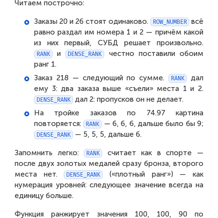
Читаем построчно:
Заказы 20 и 26 стоят одинаково.
всё
ROW_NUMBER
равно раздал им номера 1 и 2 — причём какой
из них первый, СУБД решает произвольно.
и
честно поставили обоим
RANK
DENSE_RANK
ранг 1.
Заказ 218 — следующий по сумме.
дал
RANK
ему 3: два заказа выше «съели» места 1 и 2.
дал 2: пропусков он не делает.
DENSE_RANK
На тройке заказов по 74.97 картина
повторяется:
— 6, 6, 6, дальше было бы 9;
RANK
— 5, 5, 5, дальше 6.
DENSE_RANK
Запомнить легко:
считает как в спорте —
RANK
после двух золотых медалей сразу бронза, второго
места нет.
(«плотный ранг») — как
DENSE_RANK
нумерация уровней: следующее значение всегда на
единицу больше.
Функция ранжирует значения 100, 100, 90 по