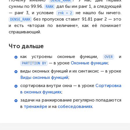
Почему именно
? У нас две первых
DENSE_RANK
суммы по 99.96.
дал бы им ранг 1, а следующей
RANK
— ранг 3, и условие
не нашло бы ничего.
rnk = 2
без пропусков ставит 91.81 ранг 2 — это
DENSE_RANK
и есть «вторая по величине», как её понимает
спрашивающий.
Что дальше
как устроены оконные функции,
и
OVER
— в уроке
Оконные функции
;
PARTITION BY
виды оконных функций и их синтаксис — в уроке
Виды оконных функций
;
сортировка внутри окна — в уроке
Сортировка
в оконных функциях
;
задачи на ранжирование регулярно попадаются
в
тренажёре
и на
собеседованиях
.