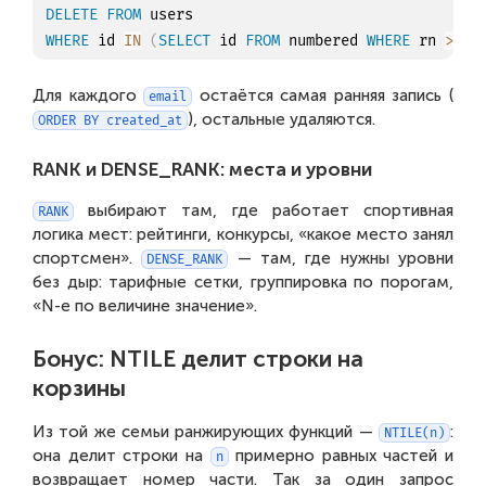
DELETE
FROM
WHERE
 id 
IN
(
SELECT
 id 
FROM
 numbered 
WHERE
 rn 
>
1
)
Для каждого
остаётся самая ранняя запись (
email
), остальные удаляются.
ORDER BY created_at
RANK и DENSE_RANK: места и уровни
выбирают там, где работает спортивная
RANK
логика мест: рейтинги, конкурсы, «какое место занял
спортсмен».
— там, где нужны уровни
DENSE_RANK
без дыр: тарифные сетки, группировка по порогам,
«N-е по величине значение».
Бонус: NTILE делит строки на
корзины
Из той же семьи ранжирующих функций —
:
NTILE(n)
она делит строки на
примерно равных частей и
n
возвращает номер части. Так за один запрос