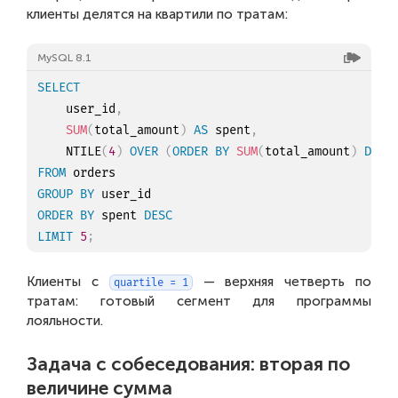
клиенты делятся на квартили по тратам:
MySQL 8.1
SELECT
    user_id
,
SUM
(
total_amount
)
AS
 spent
,
    NTILE
(
4
)
OVER
(
ORDER
BY
SUM
(
total_amount
)
DESC
FROM
GROUP
BY
ORDER
BY
 spent 
DESC
LIMIT
5
;
Клиенты с
— верхняя четверть по
quartile = 1
тратам: готовый сегмент для программы
лояльности.
Задача с собеседования: вторая по
величине сумма