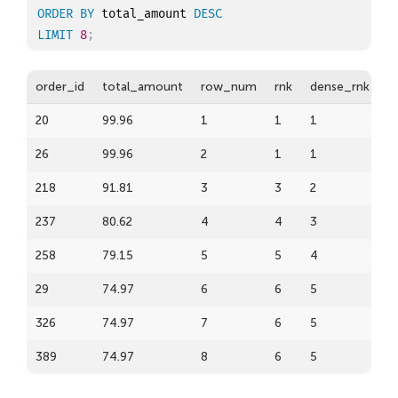
ORDER
BY
 total_amount 
DESC
LIMIT
8
;
order_id
total_amount
row_num
rnk
dense_rnk
20
99.96
1
1
1
26
99.96
2
1
1
218
91.81
3
3
2
237
80.62
4
4
3
258
79.15
5
5
4
29
74.97
6
6
5
326
74.97
7
6
5
389
74.97
8
6
5