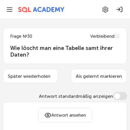
Frage
№
30
Verbleibend
:
Wie löscht man eine Tabelle samt ihrer
Daten?
Später wiederholen
Als gelernt markieren
Antwort standardmäßig anzeigen
Dafür gibt es den Befehl
. Er
DROP TABLE
Antwort ansehen
entfernt die Tabelle samt aller darin
gespeicherten Daten aus der Datenbank.