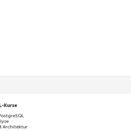
ary
(
id
)
FROM
 employees
;
L-Kurse
PostgreSQL
lyse
 Architektur