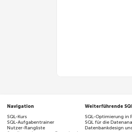
RETURN
 salary
;
END
;
Verwendung der Funktion:
MySQL 8.1
SELECT
 name
,
 GetEmployeeSal
Navigation
Weiterführende SQ
SQL-Kurs
SQL-Optimierung in 
SQL-Aufgabentrainer
SQL für die Datenana
Nutzer-Rangliste
Datenbankdesign und