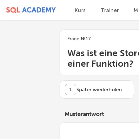
Kurs
Trainer
M
Frage
№
17
Was ist eine Sto
einer Funktion?
1
Später wiederholen
Musterantwort
Stored Procedure: