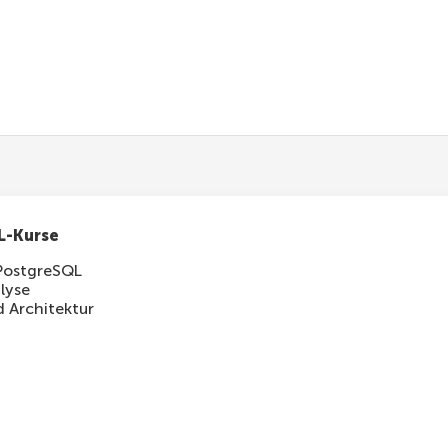
RE
 name 
LIKE
'_a%'
;
L-Kurse
PostgreSQL
lyse
 Architektur