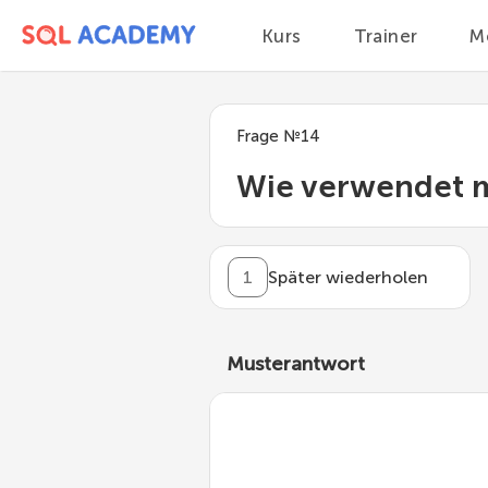
Kurs
Trainer
M
Frage
№
14
Wie verwendet m
1
Später wiederholen
Musterantwort
Der
-Operator wird 
LIKE
Muster entsprechen. In de