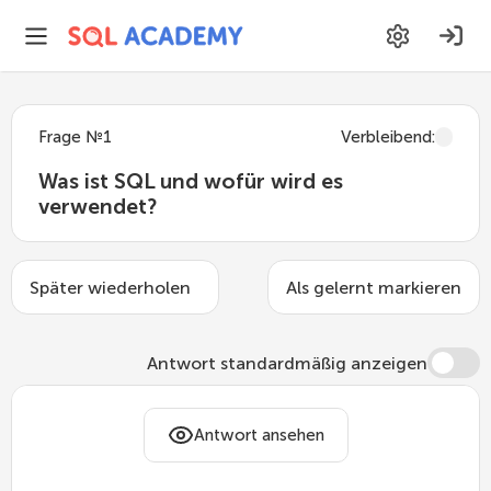
Frage
№
1
Verbleibend
:
Was ist SQL und wofür wird es
verwendet?
Später wiederholen
Als gelernt markieren
Antwort standardmäßig anzeigen
Antwort ansehen
SQL (Structured Query Language) ist
die Standardsprache für die Interaktion