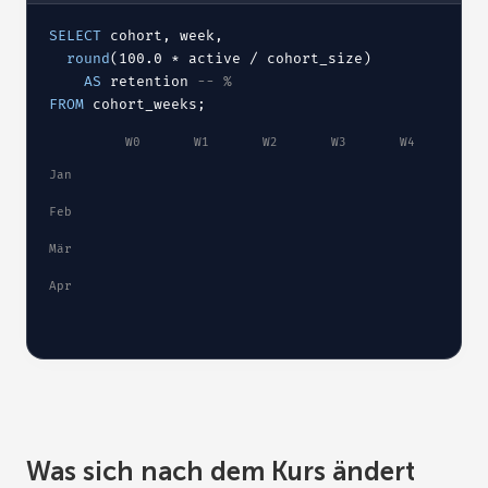
SELECT
 cohort, week,
round
(100.0 * active / cohort_size)
AS
 retention 
-- %
FROM
 cohort_weeks;
W0
W1
W2
W3
W4
Jan
Feb
Mär
Apr
Was sich nach dem Kurs ändert