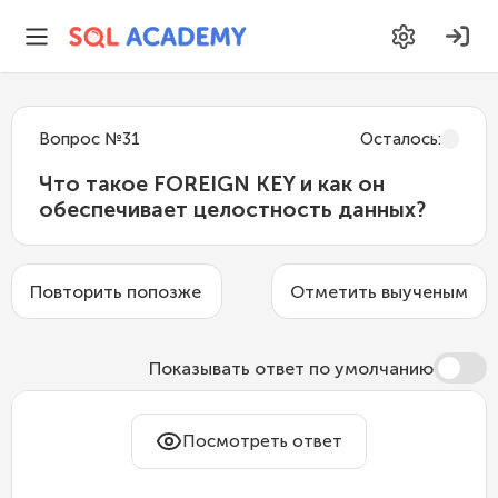
Вопрос
№
31
Осталось
:
Что такое FOREIGN KEY и как он
обеспечивает целостность данных?
Повторить попозже
Отметить выученым
Показывать ответ по умолчанию
Посмотреть ответ
FOREIGN KEY
(внешний ключ) — это
ограничение, которое устанавливает