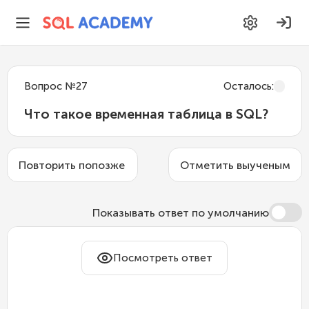
Вопрос
№
27
Осталось
:
Что такое временная таблица в SQL?
Повторить попозже
Отметить выученым
Показывать ответ по умолчанию
Посмотреть ответ
Временная таблица
— это таблица,
которая существует только в рамках
текущей сессии или соединения и