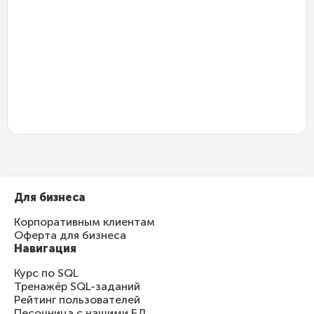
или
BEGIN TRANSACTION
: начало
START TRANSACTION
транзакции.
: фиксация транзакции
COMMIT
: откат транзакции.
ROLLBACK
Для бизнеса
Корпоративным клиентам
Оферта для бизнеса
Навигация
Курс по SQL
Тренажёр SQL-заданий
Рейтинг пользователей
Песочница с нашими БД